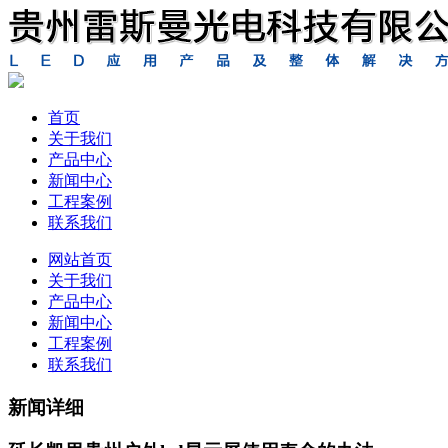
首页
关于我们
产品中心
新闻中心
工程案例
联系我们
网站首页
关于我们
产品中心
新闻中心
工程案例
联系我们
新闻详细